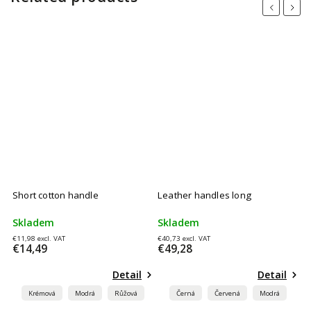
Previous
Next
Short cotton handle
Leather handles long
L
Skladem
Skladem
S
€11,98 excl. VAT
€40,73 excl. VAT
€3
€14,49
€49,28
€
Detail
Detail
Krémová
Modrá
Růžová
Černá
Červená
Modrá