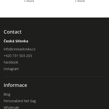
+ more
+ more
Contact
Česká Síťovka
info
@
ceskasitovka.cz
+420 731 503 203
Facebook
Instagram
Informace
Blog
Personalized Net bag
Wholesale