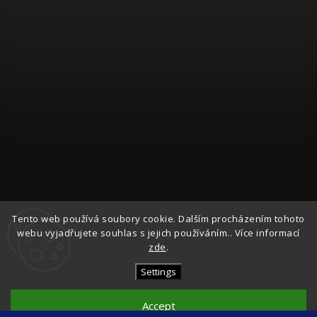
Follow on Instagram
Tento web používá soubory cookie. Dalším procházením tohoto
webu vyjadřujete souhlas s jejich používáním.. Více informací
zde
.
Copyright 2026
Česká Síťovka
. All rights reserved.
Edit cookie settings
Settings
Vytvořil
Shoptet
| Design
Shoptak.cz
Accept