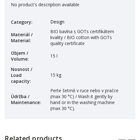
No product's description available
Design
Category
:
BIO bavlna s GOTs certifikátem
Materiál /
kvality / BIO cotton with GOTs
Material
:
quality certificate
Objem /
15 l
Volume
:
Nosnost /
15 kg
Load
capacity
:
Perte šetrně v ruce nebo v pračce
Údržba /
(max 30 °C) / Wash it gently by
Maintenance
:
hand or in the washing machine
(max 30 °C).
Related products