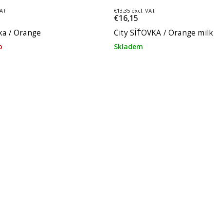
VAT
€13,35 excl. VAT
€16,15
vka / Orange
City SÍŤOVKA / Orange milk
o
Skladem