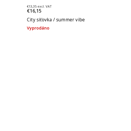
€13,35 excl. VAT
€16,15
City síťovka / summer vibe
Vyprodáno