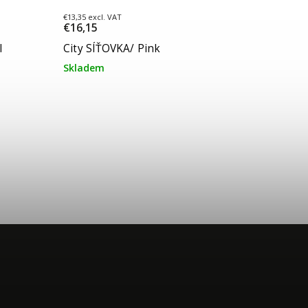
€13,35 excl. VAT
€16,15
l
City SÍŤOVKA/ Pink
Skladem