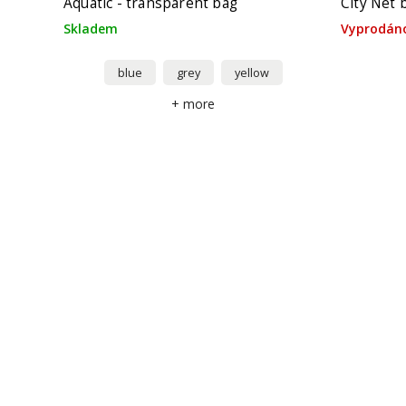
Aquatic - transparent bag
City Net 
Skladem
Vyprodán
blue
grey
yellow
+ more