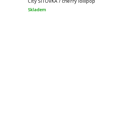
City SÍŤOVKA / cherry lollipop
Skladem