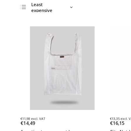
Least
expensive
Most expensive
Bestsellers
Alphabetically
€11,98 excl. VAT
€13,35 excl. 
€14,49
€16,15