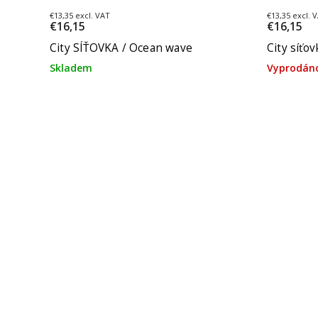
€13,35 excl. VAT
€13,35 excl. 
€16,15
€16,15
City SÍŤOVKA / Ocean wave
City síťo
Skladem
Vyprodán