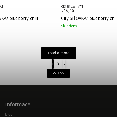
VAT
€13,35 excl. VAT
€16,15
VKA/ blueberry chill
City SÍŤOVKA/ blueberry chil
Skladem
Load 8 more
1
2
Top
Informace
Blog