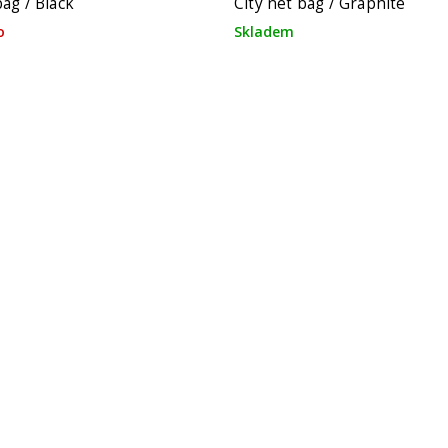
bag / Black
City net bag / Graphite
o
Skladem