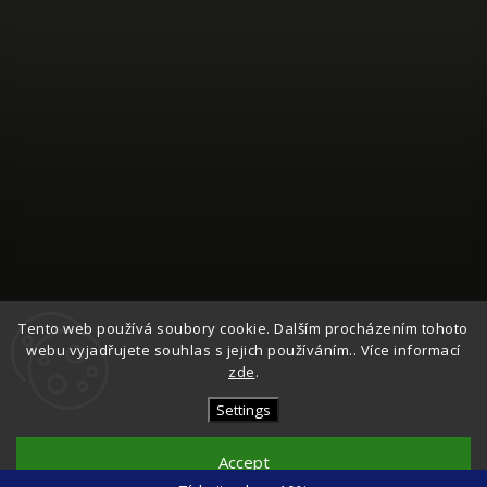
Follow on Instagram
Tento web používá soubory cookie. Dalším procházením tohoto
webu vyjadřujete souhlas s jejich používáním.. Více informací
zde
.
Copyright 2026
Česká Síťovka
. All rights reserved.
Edit cookie settings
Settings
Vytvořil
Shoptet
| Design
Shoptak.cz
Accept