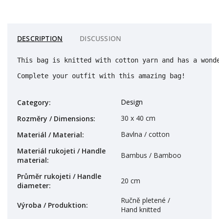
DESCRIPTION
DISCUSSION
This bag is knitted with cotton yarn and has a wond
Complete your outfit with this amazing bag!
Design
Category
:
30 x 40 cm
Rozměry / Dimensions
:
Bavlna / cotton
Materiál / Material
:
Materiál rukojeti / Handle
Bambus / Bamboo
material
:
Průměr rukojeti / Handle
20 cm
diameter
:
Ručně pletené /
Výroba / Produktion
:
Hand knitted