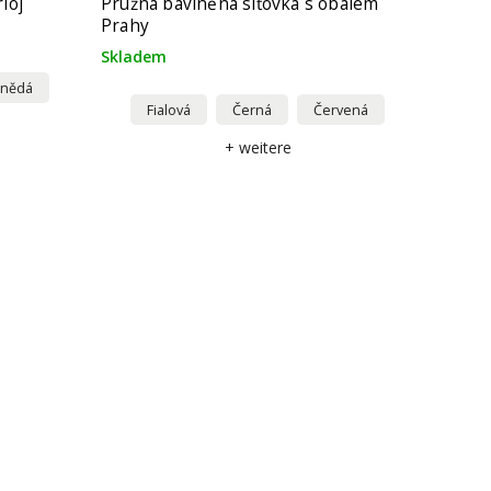
loj
Pružná bavlněná síťovka s obalem
Prahy
Skladem
nědá
Fialová
Černá
Červená
+ weitere