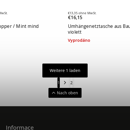
MwSt.
€13,35 ohne MwSt.
€16,15
opper / Mint mind
Umhängenetztasche aus Bau
violett
Vyprodáno
Weitere 1 laden
1
2
Nach oben
Informace