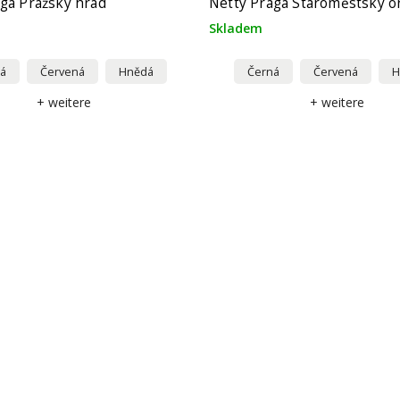
ga Pražský hrad
Netty Praga Staroměstský or
Skladem
á
Červená
Hnědá
Černá
Červená
H
+ weitere
+ weitere