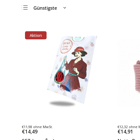
Günstigste
Teuerste
Meistverkauft
Aktion
Alphabetisch
€11,98 ohne MwSt.
€12,32 ohne 
€14,49
€14,91