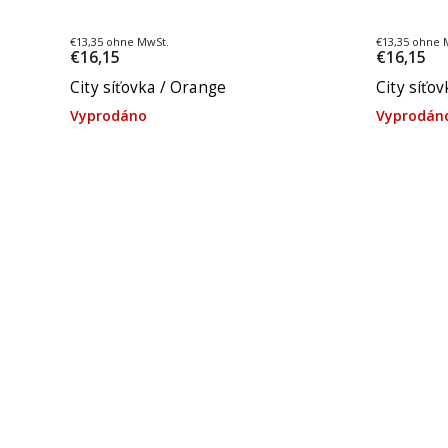
€13,35 ohne MwSt.
€13,35 ohne 
€16,15
€16,15
City síťovka / Orange
City síťo
Vyprodáno
Vyprodán