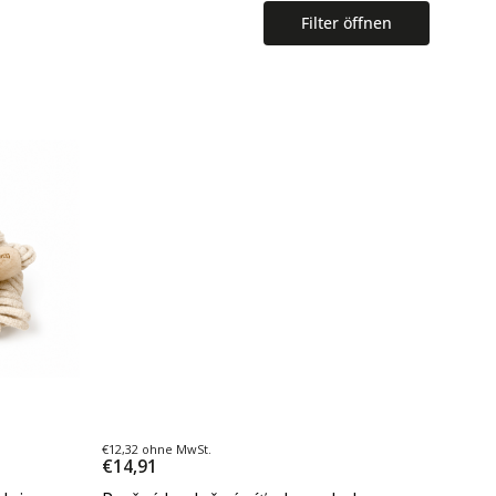
Filter öffnen
€12,32 ohne MwSt.
€14,91