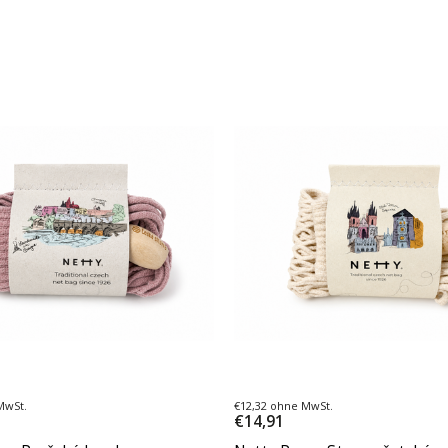
MwSt.
€12,32 ohne MwSt.
€14,91