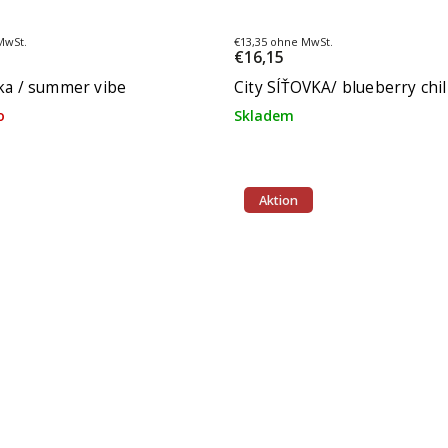
MwSt.
€13,35 ohne MwSt.
€16,15
vka / summer vibe
City SÍŤOVKA/ blueberry chil
o
Skladem
Aktion