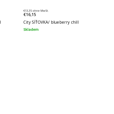
€13,35 ohne MwSt.
€16,15
l
City SÍŤOVKA/ blueberry chill
Skladem