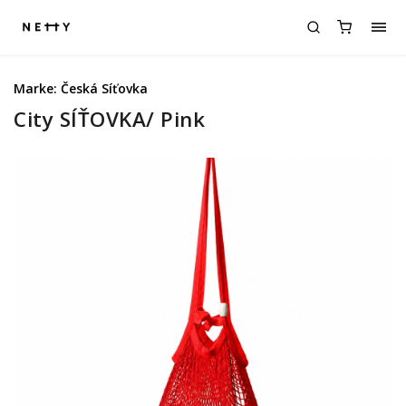
Marke:
Česká Síťovka
City SÍŤOVKA/ Pink