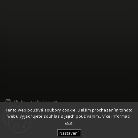
Sledovat na Instagramu
Tento web používá soubory cookie. Dalším procházením tohoto
webu vyjadřujete souhlas s jejich používáním.. Více informací
Copyright 2026
Česká Síťovka - NETTY
. Všechna práva
zde
.
vyhrazena.
Upravit nastavení cookies
Nastavení