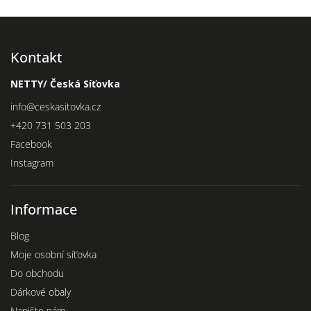
Kontakt
NETTY/ Česká Síťovka
info
@
ceskasitovka.cz
+420 731 503 203
Facebook
Instagram
Informace
Blog
Moje osobní síťovka
Do obchodu
Dárkové obaly
Napište nám