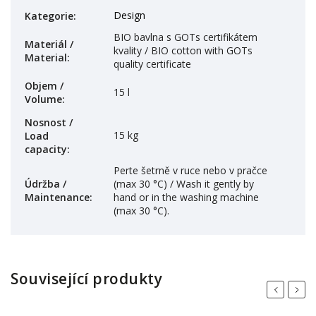
Design
Kategorie
:
BIO bavlna s GOTs certifikátem
Materiál /
kvality / BIO cotton with GOTs
Material
:
quality certificate
Objem /
15 l
Volume
:
Nosnost /
15 kg
Load
capacity
:
Perte šetrně v ruce nebo v pračce
Údržba /
(max 30 °C) / Wash it gently by
Maintenance
:
hand or in the washing machine
(max 30 °C).
Související produkty
Previous
Next