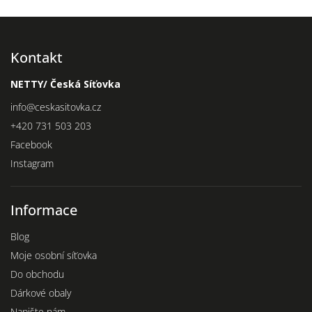
Kontakt
NETTY/ Česká Síťovka
info
@
ceskasitovka.cz
+420 731 503 203
Facebook
Instagram
Informace
Blog
Moje osobní síťovka
Do obchodu
Dárkové obaly
Napište nám