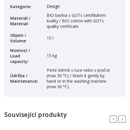
Design
Kategorie
:
BIO bavlna s GOTs certifikátem
Materiál /
kvality / BIO cotton with GOTs
Material
:
quality certificate
Objem /
15 l
Volume
:
Nosnost /
15 kg
Load
capacity
:
Perte šetrně v ruce nebo v pračce
Údržba /
(max 30 °C) / Wash it gently by
Maintenance
:
hand or in the washing machine
(max 30 °C).
Související produkty
Previous
Next