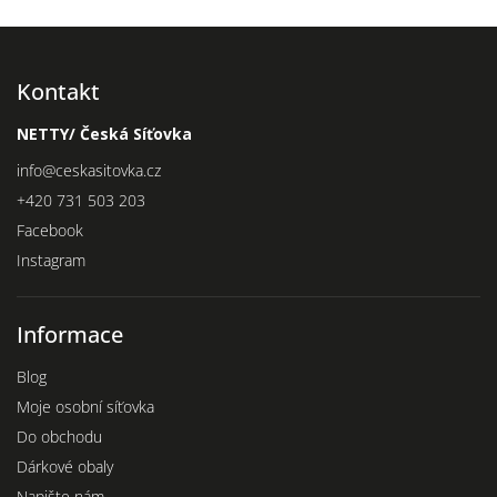
Kontakt
NETTY/ Česká Síťovka
info
@
ceskasitovka.cz
+420 731 503 203
Facebook
Instagram
Informace
Blog
Moje osobní síťovka
Do obchodu
Dárkové obaly
Napište nám