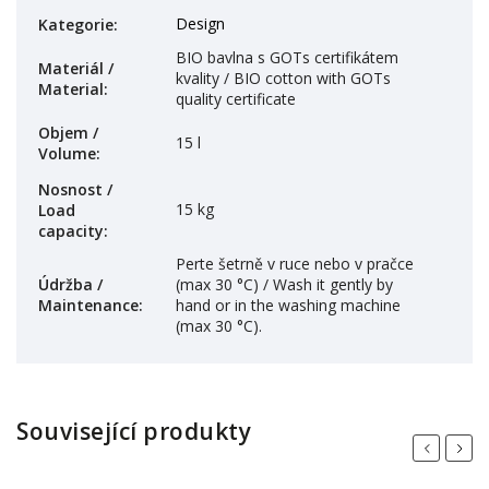
Design
Kategorie
:
BIO bavlna s GOTs certifikátem
Materiál /
kvality / BIO cotton with GOTs
Material
:
quality certificate
Objem /
15 l
Volume
:
Nosnost /
15 kg
Load
capacity
:
Perte šetrně v ruce nebo v pračce
Údržba /
(max 30 °C) / Wash it gently by
Maintenance
:
hand or in the washing machine
(max 30 °C).
Související produkty
Previous
Next