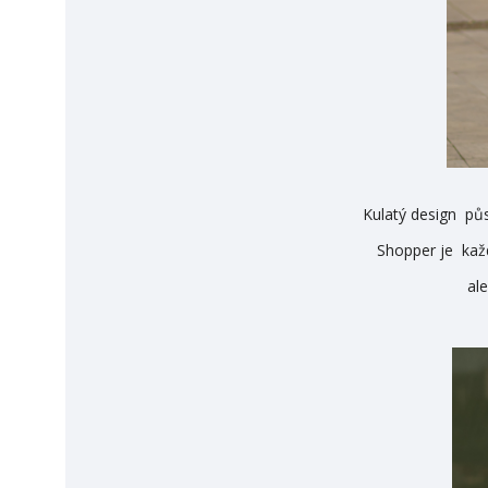
Kulatý design půs
Shopper je každ
al