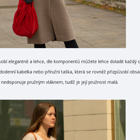
obí elegantně a lehce, dle komponentů můžete lehce doladit každý ou
odenní kabelka nebo příruční taška, která se rovněž přizpůsobí obsa
e nedisponuje pružným vláknem, tudíž je její pružnost malá.