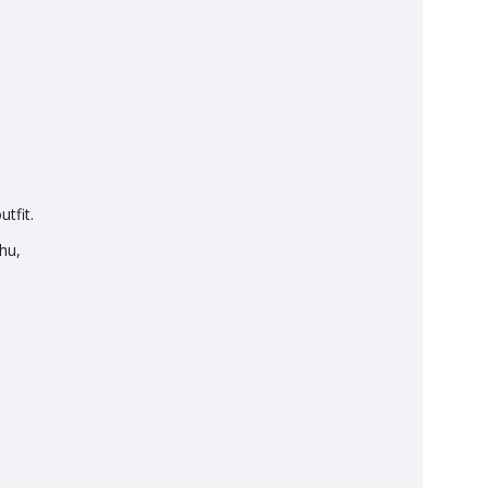
tfit.
hu,