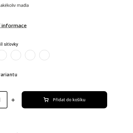
jakékoliv madla
í informace
íl síťovky
variantu
Přidat do košíku