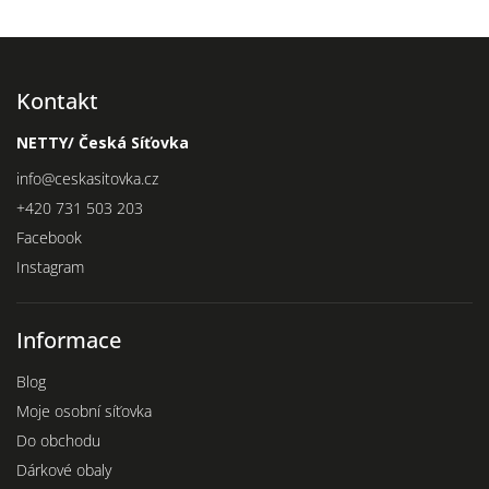
Kontakt
NETTY/ Česká Síťovka
info
@
ceskasitovka.cz
+420 731 503 203
Facebook
Instagram
Informace
Blog
Moje osobní síťovka
Do obchodu
Dárkové obaly