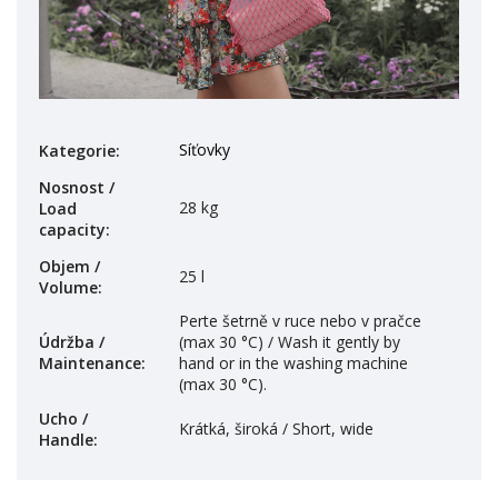
Síťovky
Kategorie
:
Nosnost /
28 kg
Load
capacity
:
Objem /
25 l
Volume
:
Perte šetrně v ruce nebo v pračce
Údržba /
(max 30 °C) / Wash it gently by
Maintenance
:
hand or in the washing machine
(max 30 °C).
Ucho /
Krátká, široká / Short, wide
Handle
: