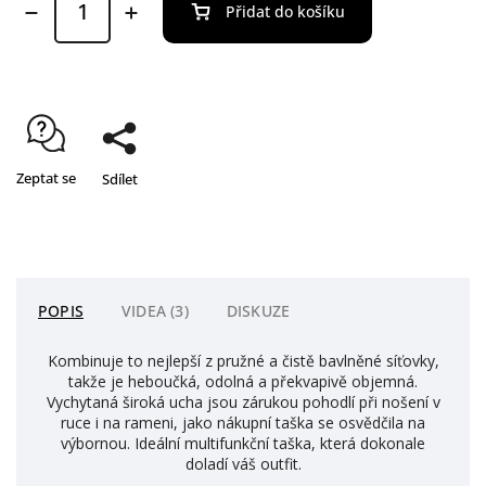
Přidat do košíku
Zeptat se
Sdílet
POPIS
VIDEA (3)
DISKUZE
Kombinuje to nejlepší z pružné a čistě bavlněné síťovky,
takže je heboučká, odolná a překvapivě objemná.
Vychytaná široká ucha jsou zárukou pohodlí při nošení v
ruce i na rameni, jako nákupní taška se osvědčila na
výbornou. Ideální multifunkční taška, která dokonale
doladí váš outfit.