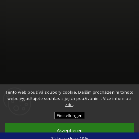
Auf Instagram folgen
Tento web používá soubory cookie. Dalším procházením tohoto
webu vyjadřujete souhlas s jejich používáním.. Více informací
zde
.
Copyright 2026
Česká Síťovka
. Alle Rechte vorbehalten.
Cookie-Einstellungen ändern
Einstellungen
Vytvořil
Shoptet
| Design
Shoptak.cz
Akzeptieren
Získejte slevu 10%