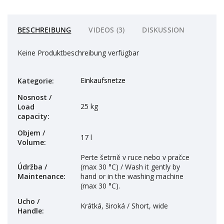
BESCHREIBUNG
VIDEOS (3)
DISKUSSION
Keine Produktbeschreibung verfügbar
Einkaufsnetze
Kategorie
:
Nosnost /
25 kg
Load
capacity
:
Objem /
17 l
Volume
:
Perte šetrně v ruce nebo v pračce
Údržba /
(max 30 °C) / Wash it gently by
Maintenance
:
hand or in the washing machine
(max 30 °C).
Ucho /
Krátká, široká / Short, wide
Handle
: