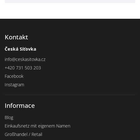
Kontakt
Česká Síťovka
info
@
ceskasitovka.cz
+420 731 503 203
Facebook
Instagram
Informace
Blog
Einkaufsnetz mit eigenem Namen
Großhandel / Retail