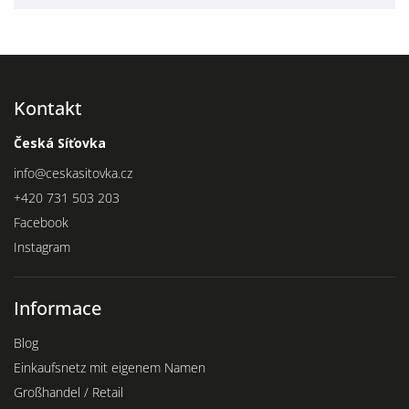
Kontakt
Česká Síťovka
info
@
ceskasitovka.cz
+420 731 503 203
Facebook
Instagram
Informace
Blog
Einkaufsnetz mit eigenem Namen
Großhandel / Retail