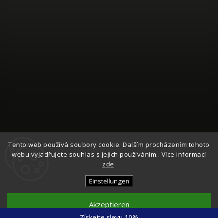
Auf Instagram folgen
Tento web používá soubory cookie. Dalším procházením tohoto
webu vyjadřujete souhlas s jejich používáním.. Více informací
zde
.
Copyright 2026
Česká Síťovka
. Alle Rechte vorbehalten.
Cookie-Einstellungen ändern
Einstellungen
Vytvořil
Shoptet
| Design
Shoptak.cz
Akzeptieren
Získejte slevu 10%