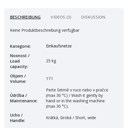
BESCHREIBUNG
VIDEOS (3)
DISKUSSION
Keine Produktbeschreibung verfügbar
Einkaufsnetze
Kategorie
:
Nosnost /
25 kg
Load
capacity
:
Objem /
17 l
Volume
:
Perte šetrně v ruce nebo v pračce
Údržba /
(max 30 °C) / Wash it gently by
Maintenance
:
hand or in the washing machine
(max 30 °C).
Ucho /
Krátká, široká / Short, wide
Handle
: