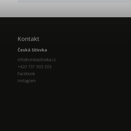
Kontakt
Česká Síťovka
info
@
ceskasitovka.cz
+420 731 503 203
Facebook
Instagram