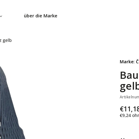
über die Marke
z gelb
Marke:
Č
Bau
gel
Artikelnu
€11,1
€9,24
ohn