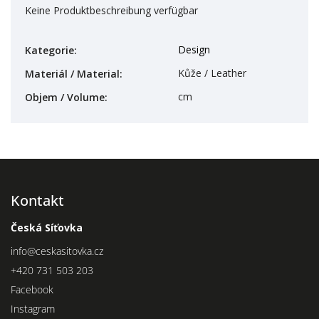
Keine Produktbeschreibung verfügbar
Design
Kategorie
:
Kůže / Leather
Materiál / Material
:
cm
Objem / Volume
:
Kontakt
Česká Síťovka
info
@
ceskasitovka.cz
+420 731 503 203
Facebook
Instagram