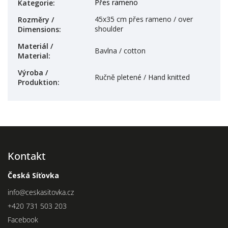
Přes rameno
Kategorie
:
45x35 cm přes rameno / over
Rozměry /
shoulder
Dimensions
:
Materiál /
Bavlna / cotton
Material
:
Výroba /
Ručně pletené / Hand knitted
Produktion
:
Kontakt
Česká Síťovka
info
@
ceskasitovka.cz
+420 731 503 203
Facebook