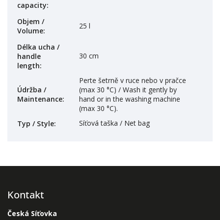
capacity
:
Objem /
25 l
Volume
:
Délka ucha /
30 cm
handle
length
:
Perte šetrně v ruce nebo v pračce
Údržba /
(max 30 °C) / Wash it gently by
Maintenance
:
hand or in the washing machine
(max 30 °C).
Síťová taška / Net bag
Typ / Style
:
Kontakt
Česká Síťovka