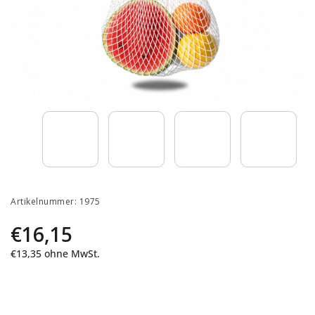
Artikelnummer:
1975
€16,15
€13,35
ohne MwSt.