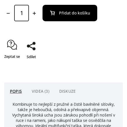
Přidat do košíku
Zeptat se
Sdílet
POPIS
VIDEA (3)
DISKUZE
Kombinuje to nejlepší z pružné a čistě bavlněné síťovky,
takže je heboučká, odolná a překvapivě objemná.
Vychytaná široká ucha jsou zárukou pohodlí při nošení v
ruce i na rameni, jako nákupní taška se osvědčila na
výbornou. Ideální multifunkční taška, která dokonale