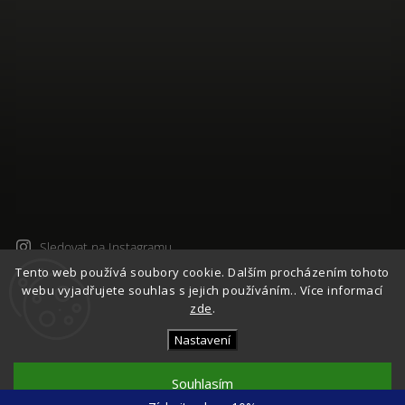
Sledovat na Instagramu
Tento web používá soubory cookie. Dalším procházením tohoto
webu vyjadřujete souhlas s jejich používáním.. Více informací
Copyright 2026
Česká Síťovka - NETTY
. Všechna práva
zde
.
vyhrazena.
Upravit nastavení cookies
Nastavení
Vytvořil
Shoptet
| Design
Shoptak.cz
Souhlasím