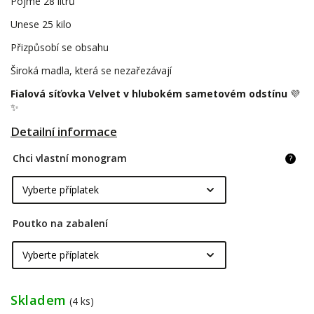
Pojme 28 litrů
Unese 25 kilo
Přizpůsobí se obsahu
Široká madla, která se nezařezávají
Fialová síťovka Velvet v hlubokém sametovém odstínu
💜
✨
Detailní informace
Chci vlastní monogram
?
Poutko na zabalení
Skladem
(4 ks)