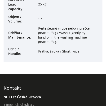
25 kg
Load
capacity
:
Objem /
17 l
Volume
:
Perte šetrně v ruce nebo v pračce
Údržba /
(max 30 °C) / Wash it gently by
Maintenance
:
hand or in the washing machine
(max 30 °C).
Ucho /
Krátká, široká / Short, wide
Handle
:
Kontakt
NETTY/ Česká Síťovka
info
@
ceskasitovka.cz