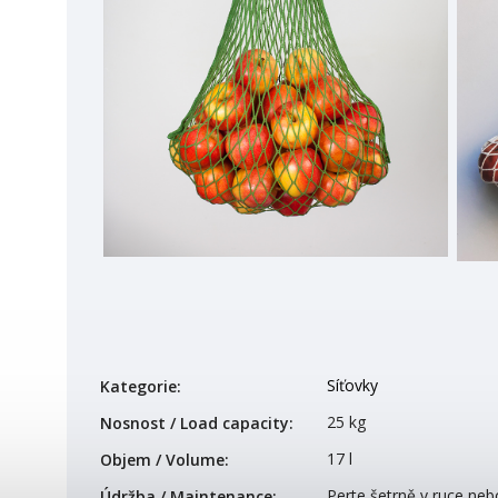
Síťovky
Kategorie
:
25 kg
Nosnost / Load capacity
:
17 l
Objem / Volume
:
Perte šetrně v ruce neb
Údržba / Maintenance
: