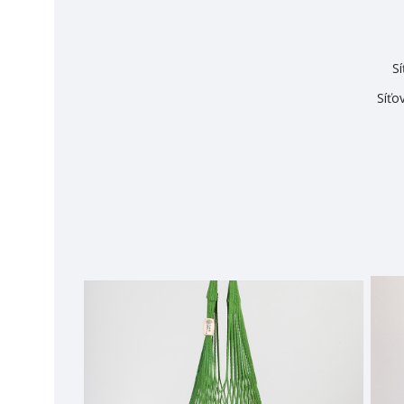
Sí
Síťo