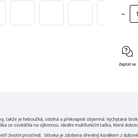
Zeptat se
vky, takže je heboučká, odolná a překvapivě objemná. Vychytaná širok
ška se osvědčila na výbornou. Ideální multifunkční taška, která dokona
k šetří životní prostředí. Síťovka je zdobena dřevěný korálkem z dubo