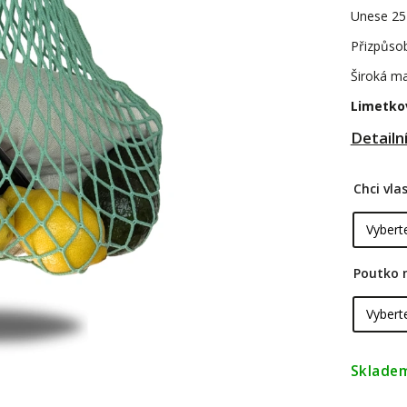
Unese 25 
Přizpůso
Široká ma
Limetkov
Detailn
Chci vl
Poutko 
Sklade