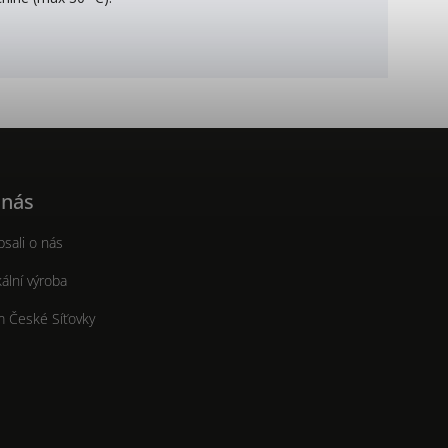
 nás
sali o nás
ální výroba
m České Síťovky