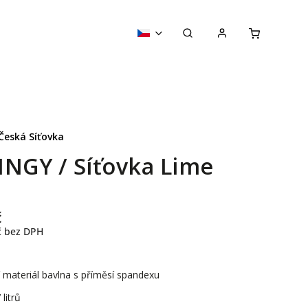
Česká Síťovka
INGY / Síťovka Lime
č
č
bez DPH
 materiál bavlna s příměsí spandexu
litrů