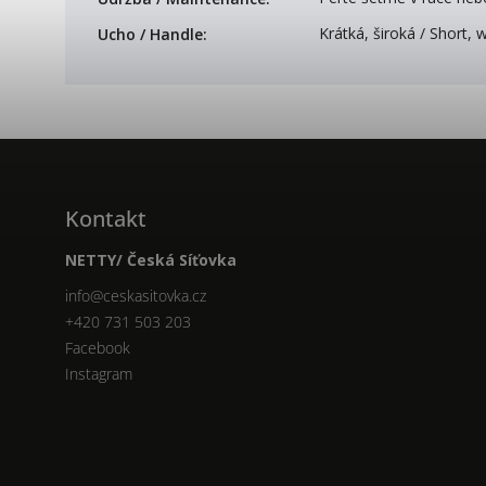
Krátká, široká / Short, 
Ucho / Handle
:
Kontakt
NETTY/ Česká Síťovka
info
@
ceskasitovka.cz
+420 731 503 203
Facebook
Instagram