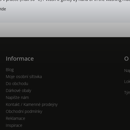
wide
Informace
O
Blog
Nap
Moje osobní síťovka
Lok
Do obchodu
Dárkové obaly
Tý
Napište nám
Kontakt / Kamenné prodejny
Obchodní podmínky
Reklamace
Inspirace