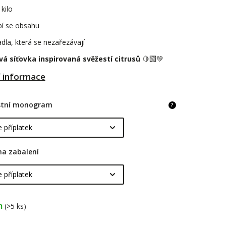
kilo
bí se obsahu
dla, která se nezařezávají
á síťovka inspirovaná svěžestí citrusů
🍋‍🟩💚
í informace
astní monogram
?
na zabalení
m
(>5 ks)