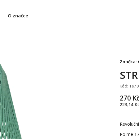
O značce
Značka:
STR
Kód:
1970
270 K
223,14 K
Revoluční
Pojme 17 