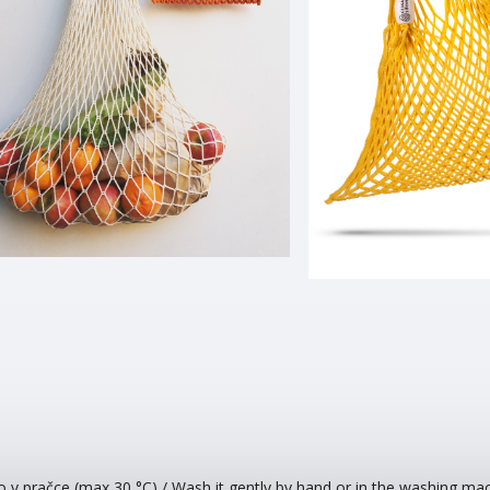
o v pračce (max 30 °C) / Wash it gently by hand or in the washing ma