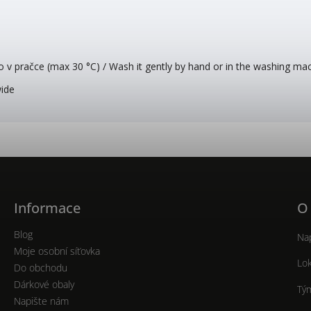
o v pračce (max 30 °C) / Wash it gently by hand or in the washing ma
wide
Informace
O
Blog
Nap
Moje osobní síťovka
Lok
Do obchodu
Dárkové obaly
Tý
Napište nám