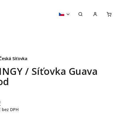
Česká Síťovka
INGY / Síťovka Guava
od
č
č
bez DPH