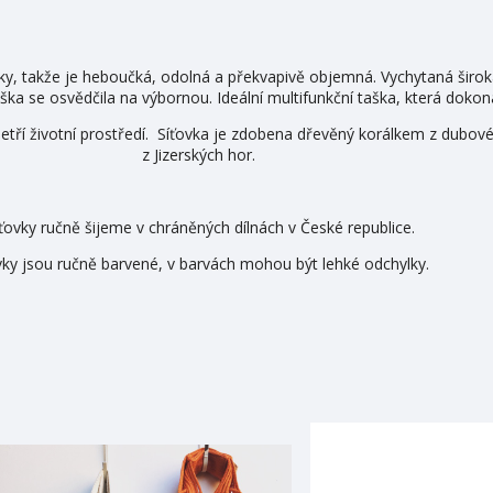
vky, takže je heboučká, odolná a překvapivě objemná. Vychytaná širok
ška se osvědčila na výbornou. Ideální multifunkční taška, která dokona
k šetří životní prostředí. Síťovka je zdobena dřevěný korálkem z dubo
z Jizerských hor.
ťovky ručně šijeme v chráněných dílnách v České republice.
vky jsou ručně barvené, v barvách mohou být lehké odchylky.