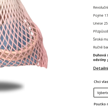
Revoluční
Pojme 17 
Unese 25 
Přizpůso
Široká ma
Ručně ba
Duhová 
odstíny
Detailn
Chci vl
Poutko 