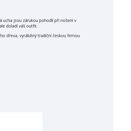
á ucha jsou zárukou pohodlí při nošení v
le doladí váš outfit.
vého dřeva, vyráběný tradiční českou firmou