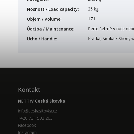
25 kg
Nosnost / Load capacity
:
17 l
Objem / Volume
:
Perte šetrně v ruce neb
Údržba / Maintenance
:
Krátká, široká / Short, 
Ucho / Handle
:
Kontakt
NETTY/ Česká Síťovka
info
@
ceskasitovka.cz
+420 731 503 203
Facebook
Instagram