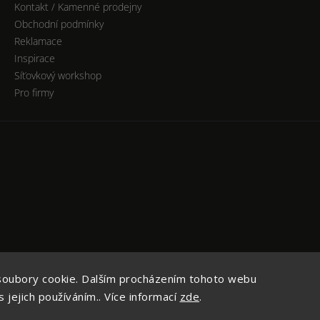
Kontakt / Kamenné prodejny
Obchodní podmínky
Reklamace
Inspirace
Síťovkový workshop
Pro firmy
soubory cookie. Dalším procházením tohoto webu
opyright 2026
Česká Síťovka - NETTY
. Všechna práva vyhrazen
 jejich používáním.. Více informací
zde
.
Upravit nastavení cookies
Vytvořil
Shoptet
| Design
Shoptak.cz