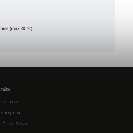
chine (max 30 °C).
 nás
sali o nás
ální výroba
m České Síťovky