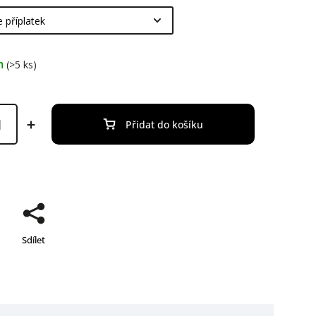
m
(>5 ks)
Přidat do košíku
Sdílet