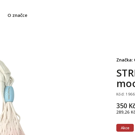
O značce
Značka:
STR
mo
Kód:
1966
350 K
289,26 K
Akce