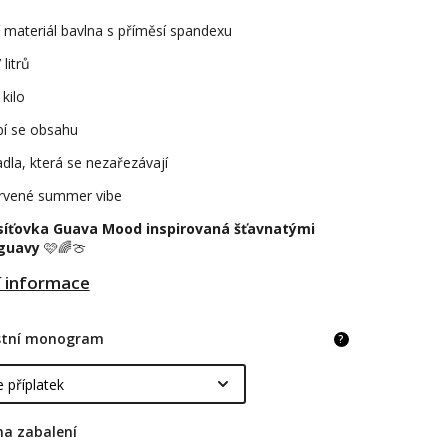
 materiál bavlna s příměsí spandexu
litrů
kilo
bí se obsahu
dla, která se nezařezávají
rvené summer vibe
síťovka Guava Mood inspirovaná šťavnatými
 guavy
🩷🌈🍈
í informace
astní monogram
?
na zabalení