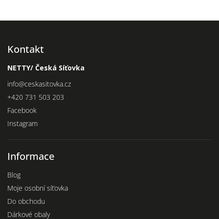
Kontakt
NETTY/ Česká Síťovka
info
@
ceskasitovka.cz
+420 731 503 203
Facebook
Instagram
Informace
Blog
Moje osobní síťovka
Do obchodu
Dárkové obaly