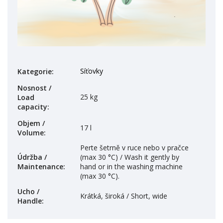
Síťovky
Kategorie
:
Nosnost /
25 kg
Load
capacity
:
Objem /
17 l
Volume
:
Perte šetrně v ruce nebo v pračce
Údržba /
(max 30 °C) / Wash it gently by
Maintenance
:
hand or in the washing machine
(max 30 °C).
Ucho /
Krátká, široká / Short, wide
Handle
: