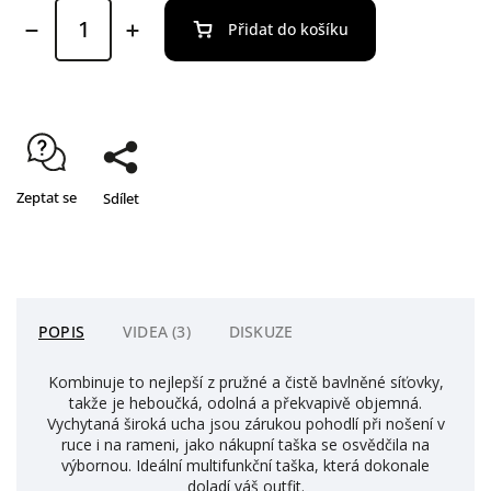
Přidat do košíku
Zeptat se
Sdílet
POPIS
VIDEA (3)
DISKUZE
Kombinuje to nejlepší z pružné a čistě bavlněné síťovky,
takže je heboučká, odolná a překvapivě objemná.
Vychytaná široká ucha jsou zárukou pohodlí při nošení v
ruce i na rameni, jako nákupní taška se osvědčila na
výbornou. Ideální multifunkční taška, která dokonale
doladí váš outfit.