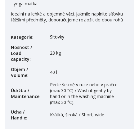
- yoga matka
Idealní na lehké a objemné věci. Jakmile naplníte síťovku
těžšími předměty, doporučujeme rozložit do obou rohů
Síťovky
Kategorie
:
Nosnost /
28 kg
Load
capacity
:
Objem /
40 l
Volume
:
Perte šetrně v ruce nebo v pračce
Údržba /
(max 30 °C) / Wash it gently by
Maintenance
:
hand or in the washing machine
(max 30 °C).
Ucha /
Krátká, široká / Short, wide
Handle
: