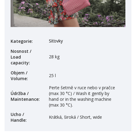
Síťovky
Kategorie
:
Nosnost /
28 kg
Load
capacity
:
Objem /
25 l
Volume
:
Perte šetrně v ruce nebo v pračce
Údržba /
(max 30 °C) / Wash it gently by
Maintenance
:
hand or in the washing machine
(max 30 °C).
Ucho /
Krátká, široká / Short, wide
Handle
: