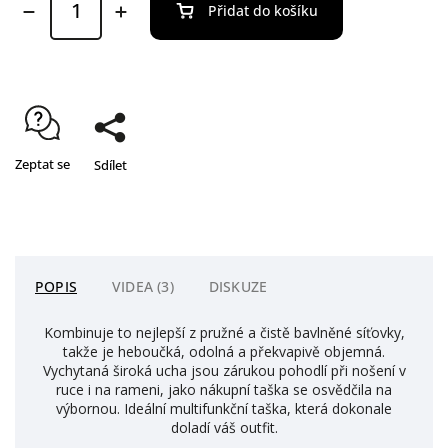
Přidat do košíku
Zeptat se
Sdílet
POPIS
VIDEA (3)
DISKUZE
Kombinuje to nejlepší z pružné a čistě bavlněné síťovky,
takže je heboučká, odolná a překvapivě objemná.
Vychytaná široká ucha jsou zárukou pohodlí při nošení v
ruce i na rameni, jako nákupní taška se osvědčila na
výbornou. Ideální multifunkční taška, která dokonale
doladí váš outfit.