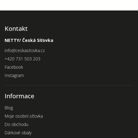
Kontakt
NETTY/ Česká Síťovka
info
@
ceskasitovka.cz
+420 731 503 203
Facebook
Instagram
Informace
Blog
Moje osobní síťovka
Do obchodu
Dárkové obaly