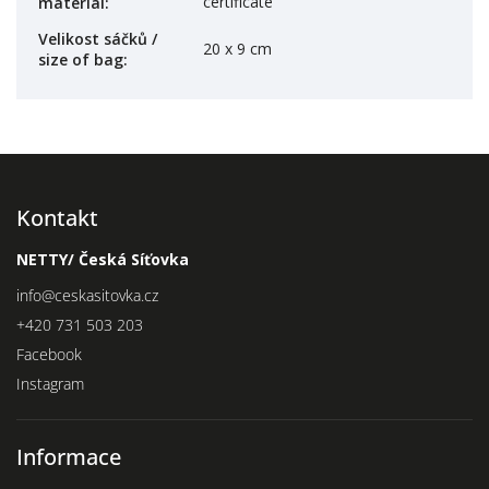
certificate
material
:
Velikost sáčků /
20 x 9 cm
size of bag
:
Kontakt
NETTY/ Česká Síťovka
info
@
ceskasitovka.cz
+420 731 503 203
Facebook
Instagram
Informace