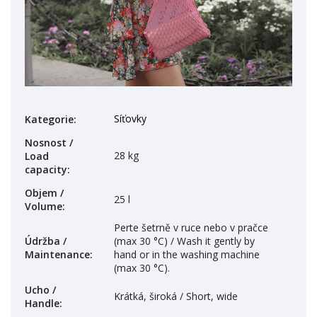
Síťovky
Kategorie
:
Nosnost /
28 kg
Load
capacity
:
Objem /
25 l
Volume
:
Perte šetrně v ruce nebo v pračce
Údržba /
(max 30 °C) / Wash it gently by
Maintenance
:
hand or in the washing machine
(max 30 °C).
Ucho /
Krátká, široká / Short, wide
Handle
: