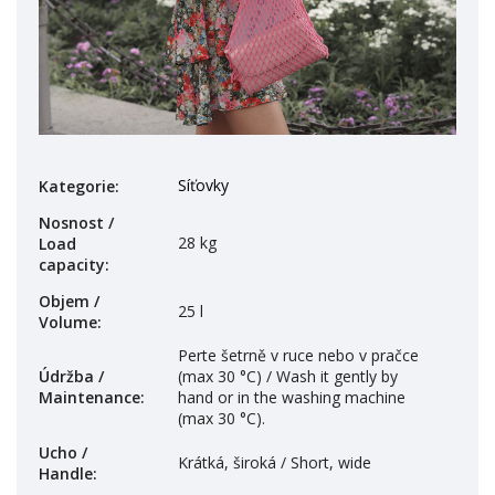
Síťovky
Kategorie
:
Nosnost /
28 kg
Load
capacity
:
Objem /
25 l
Volume
:
Perte šetrně v ruce nebo v pračce
Údržba /
(max 30 °C) / Wash it gently by
Maintenance
:
hand or in the washing machine
(max 30 °C).
Ucho /
Krátká, široká / Short, wide
Handle
: