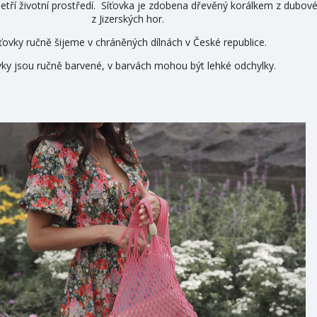
k šetří životní prostředí. Síťovka je zdobena dřevěný korálkem z dubo
z Jizerských hor.
ťovky ručně šijeme v chráněných dílnách v České republice.
vky jsou ručně barvené, v barvách mohou být lehké odchylky.