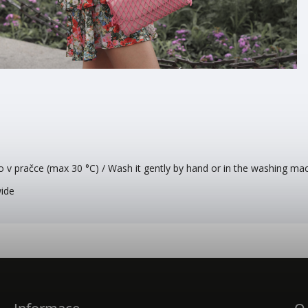
o v pračce (max 30 °C) / Wash it gently by hand or in the washing ma
wide