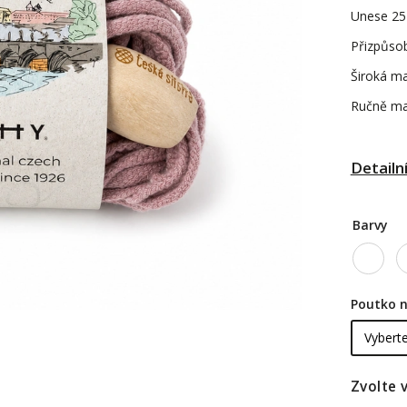
Unese 25 
Přizpůso
Široká ma
Ručně ma
Detailn
Barvy
Poutko n
Zvolte 