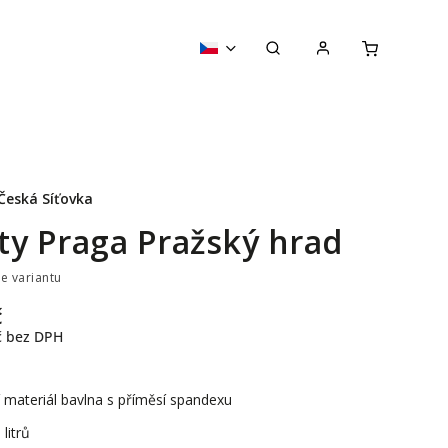
Česká Síťovka
ty Praga Pražský hrad
te variantu
č
č
bez DPH
 materiál bavlna s příměsí spandexu
litrů