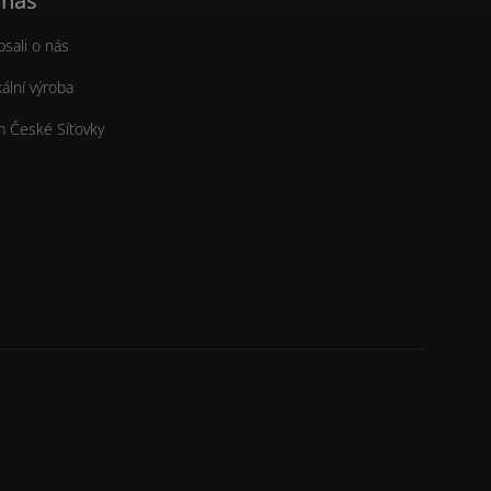
 nás
sali o nás
ální výroba
m České Síťovky