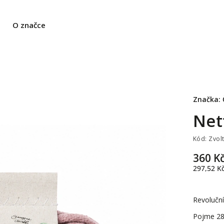
O značce
Značka:
Net
Kód:
Zvol
360 K
297,52 K
Revoluční
Pojme 28 