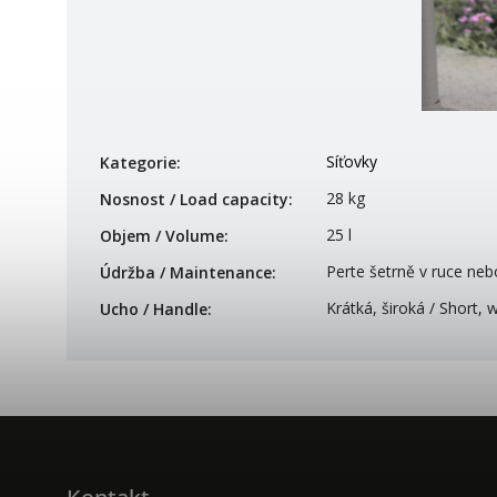
Síťovky
Kategorie
:
28 kg
Nosnost / Load capacity
:
25 l
Objem / Volume
:
Perte šetrně v ruce neb
Údržba / Maintenance
:
Krátká, široká / Short, 
Ucho / Handle
: