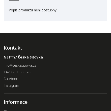
Popis produktu není dostupný
Kontakt
NETTY/ Česká Síťovka
info
@
ceskasitovka.cz
+420 731 503 203
Facebook
Instagram
Informace