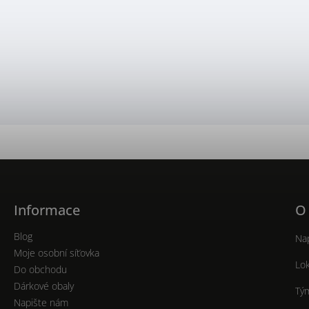
Informace
O
Blog
Nap
Moje osobní síťovka
Lok
Do obchodu
Dárkové obaly
Tý
Napište nám