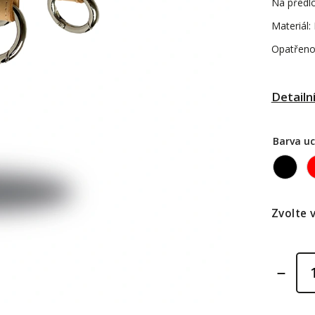
Na předlo
Materiál:
Opatřeno 
Detailn
Barva u
Zvolte 