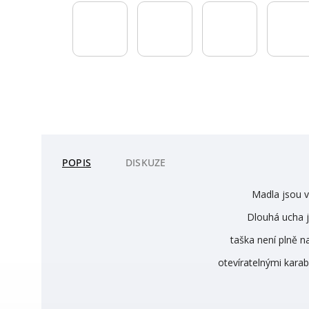
POPIS
DISKUZE
Madla jsou v
Dlouhá ucha j
taška není plně n
otevíratelnými kara