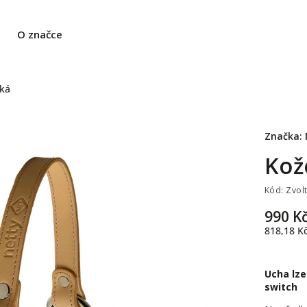
O značce
tká
Značka:
Kož
Kód:
Zvol
990 K
818,18 K
Ucha lz
switch