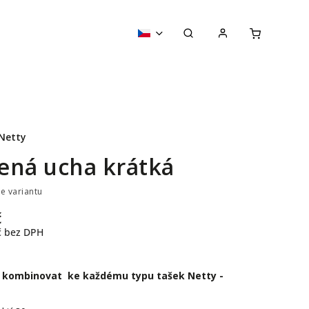
Netty
ená ucha krátká
te variantu
č
č bez DPH
e kombinovat ke každému typu tašek Netty -