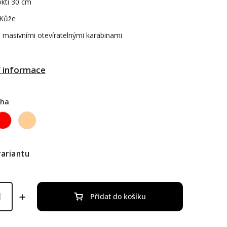
ktí 30 cm
 Kůže
masivními otevíratelnými karabinami
í informace
cha
variantu
Přidat do košíku