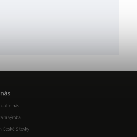
 nás
sali o nás
ální výroba
m České Síťovky