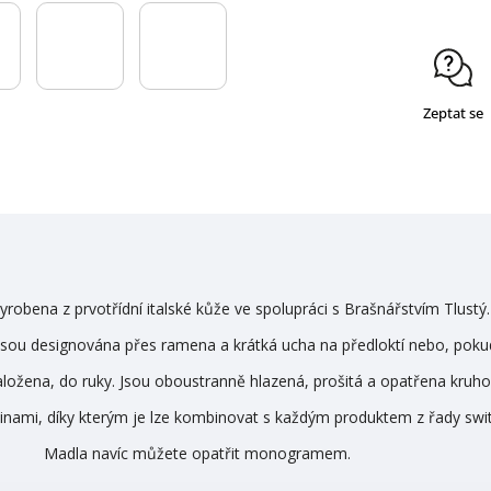
Zeptat se
yrobena z prvotřídní italské kůže ve spolupráci s Brašnářstvím Tlustý.
sou designována přes ramena a krátká ucha na předloktí nebo, poku
aložena, do ruky. Jsou oboustranně hlazená, prošitá a opatřena kruh
binami, díky kterým je lze kombinovat s každým produktem z řady swi
Madla navíc můžete opatřit monogramem.