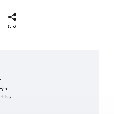
Sdílet
d
ovými
tch bag.