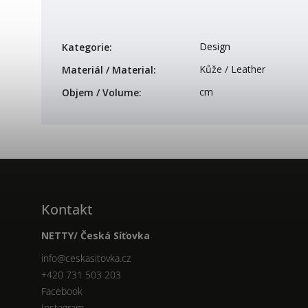
Design
Kategorie
:
Kůže / Leather
Materiál / Material
:
cm
Objem / Volume
:
Kontakt
NETTY/ Česká Síťovka
info
@
ceskasitovka.cz
+420 731 503 203
Facebook
Instagram