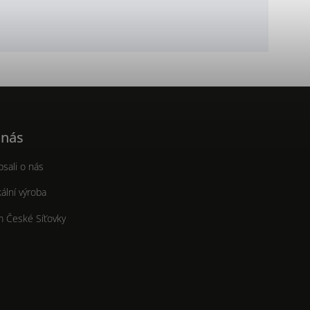
 nás
sali o nás
ální výroba
m České Síťovky