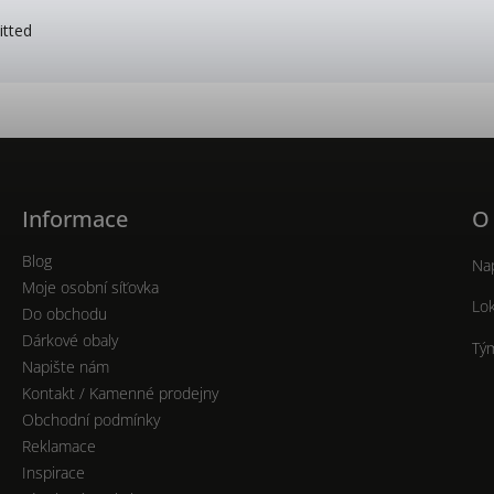
itted
Informace
O
Blog
Nap
Moje osobní síťovka
Lok
Do obchodu
Dárkové obaly
Tý
Napište nám
Kontakt / Kamenné prodejny
Obchodní podmínky
Reklamace
Inspirace