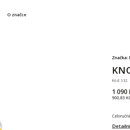
O značce
Značka:
KNO
Kód:
532
1 090 
900,83 K
Celoručně
Detailn