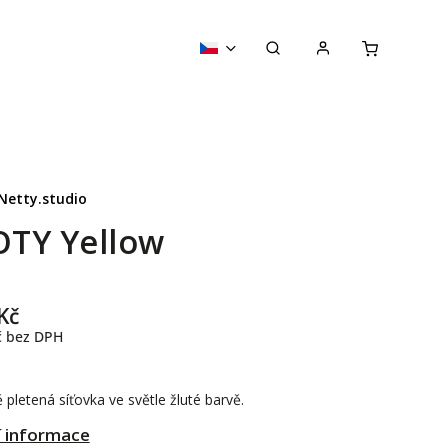
Netty.studio
TY Yellow
Kč
č bez DPH
 pletená síťovka ve světle žluté barvě.
í informace