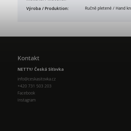
Ručně pletené / Hand kn
Výroba / Produktion
:
Kontakt
NETTY/ Česká Síťovka
info
@
ceskasitovka.cz
+420 731 503 203
Facebook
Instagram