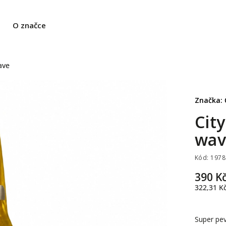
O značce
ave
Značka:
Cit
wav
Kód:
1978
390 K
322,31 K
Super pev