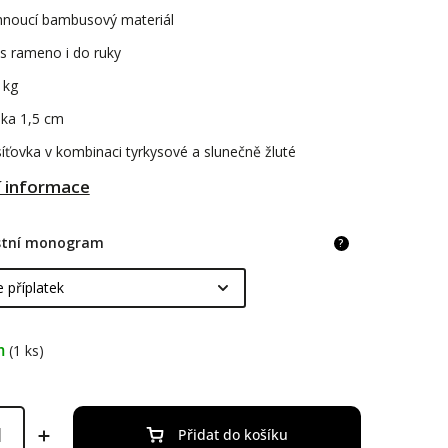
hnoucí bambusový materiál
s rameno i do ruky
 kg
oka 1,5 cm
íťovka v kombinaci tyrkysové a slunečně žluté
í informace
astní monogram
?
m
(1 ks)
Přidat do košíku