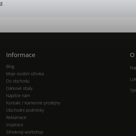
ag
Informace
O
Blog
Nap
Moje osobní síťovka
Lok
Do obchodu
Dárkové obaly
Tý
Napište nám
Kontakt / Kamenné prodejny
Obchodní podmínky
Reklamace
Inspirace
Síťovkový workshop