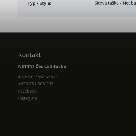
Síťová taška / Net b
Typ / Style
:
Kontakt
NETTY/ Česká Síťovka
info
@
ceskasitovka.cz
+420 731 503 203
Facebook
Instagram