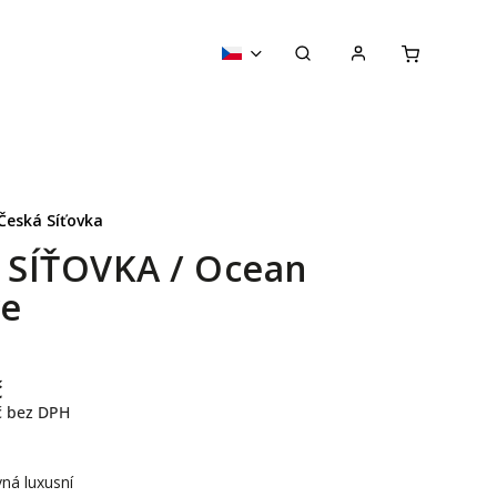
Česká Síťovka
y SÍŤOVKA / Ocean
e
č
č
bez DPH
ná luxusní