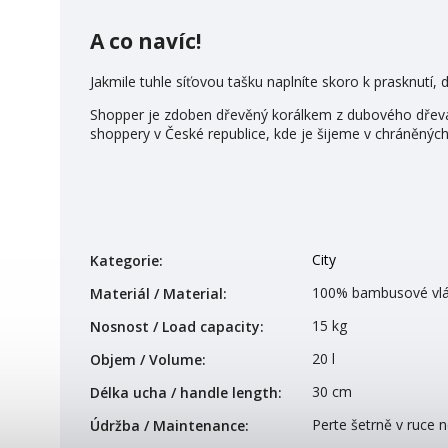
A co navíc!
Jakmile tuhle síťovou tašku naplníte skoro k prasknutí,
Shopper je zdoben dřevěný korálkem z dubového dřeva, v
shoppery v České republice, kde je šijeme v chráněných
City
Kategorie
:
100% bambusové vlá
Materiál / Material
:
15 kg
Nosnost / Load capacity
:
20 l
Objem / Volume
:
30 cm
Délka ucha / handle length
:
Perte šetrně v ruce 
Údržba / Maintenance
: