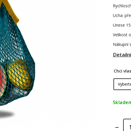
Rychlosc
Ucha: pře
Unese 15
Velikost 
Nákupní s
Detailn
Chci vl
Sklade