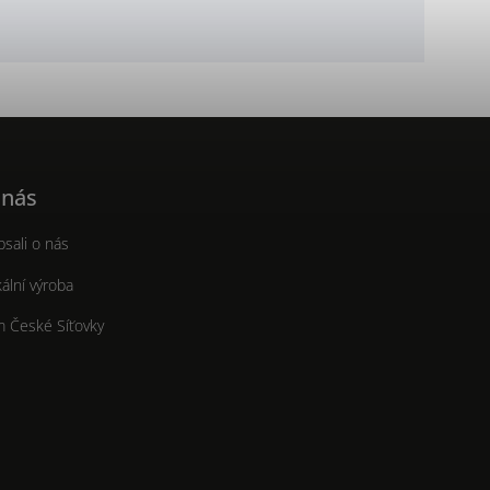
 nás
sali o nás
ální výroba
m České Síťovky