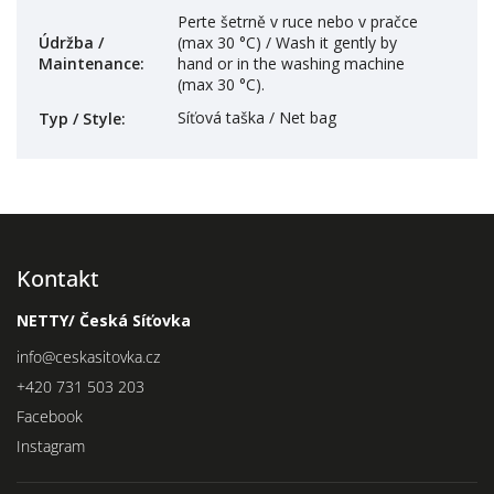
Perte šetrně v ruce nebo v pračce
Údržba /
(max 30 °C) / Wash it gently by
Maintenance
:
hand or in the washing machine
(max 30 °C).
Síťová taška / Net bag
Typ / Style
:
Kontakt
NETTY/ Česká Síťovka
info
@
ceskasitovka.cz
+420 731 503 203
Facebook
Instagram