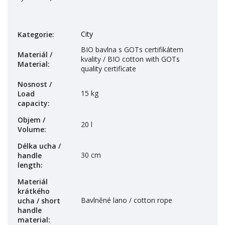
City
Kategorie
:
BIO bavlna s GOTs certifikátem
Materiál /
kvality / BIO cotton with GOTs
Material
:
quality certificate
Nosnost /
15 kg
Load
capacity
:
Objem /
20 l
Volume
:
Délka ucha /
30 cm
handle
length
:
Materiál
krátkého
Bavlněné lano / cotton rope
ucha / short
handle
material
: