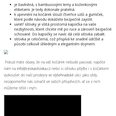
je bavlněná, s bambusovými lemy a koženkovými
etiketami. Je tedy dokonale pratelná.
k upevnění na kočárek slouží čtveřice uzlů a gumiček,
které podle návodu dokážete bezpečně zajistit.
uvnitř síťovky je všitá prostorná kapsička na vaše
nezbytnosti, které chcete mít po ruce a zároveň bezpečně
schované. Do kapsičky se navíc dá celá síťovka zabalit.
síťovka je celočerná, což přispívá ke snadné údržbě a
působí celkově úhledným a elegantním dojmem.
Pokud máte obavy, že na váš kočárek nebude pasovat, napište
nám na
info@ceskasitovka.cz
nebo si síťovku přijďte i s kočárkem
vyzkoušet do naší prodejny ve
Vyšehradské
ulici. Jako vždy,
nezapomeňte nás označit ve vašich příspěvcích, ať se z nich
můžeme těšit i my!✨