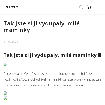
Tak jste si ji vydupaly, milé
maminky
11.10.2021
Tak jste si ji vydupaly, milé maminky !!!
Řečeno samozřejmě s nadsázkou-už dlouho jsme se totiž ke
kočárkové síťovce odhodlávali. Jsme rádi, že jste projevily iniciativu a
přispěly ke zrodu nového kousku řady #ceskasitovka ♥️