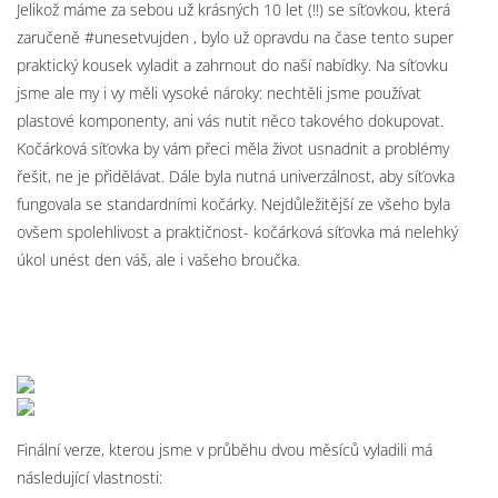
Jelikož máme za sebou už krásných 10 let (!!) se síťovkou, která
zaručeně #unesetvujden , bylo už opravdu na čase tento super
praktický kousek vyladit a zahrnout do naší nabídky. Na síťovku
jsme ale my i vy měli vysoké nároky: nechtěli jsme používat
plastové komponenty, ani vás nutit něco takového dokupovat.
Kočárková síťovka by vám přeci měla život usnadnit a problémy
řešit, ne je přidělávat. Dále byla nutná univerzálnost, aby síťovka
fungovala se standardními kočárky. Nejdůležitější ze všeho byla
ovšem spolehlivost a praktičnost- kočárková síťovka má nelehký
úkol unést den váš, ale i vašeho broučka.
Finální verze, kterou jsme v průběhu dvou měsíců vyladili má
následující vlastnosti: