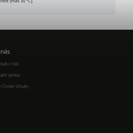
chine (max 30 °C).
 nás
sali o nás
ální výroba
m České Síťovky