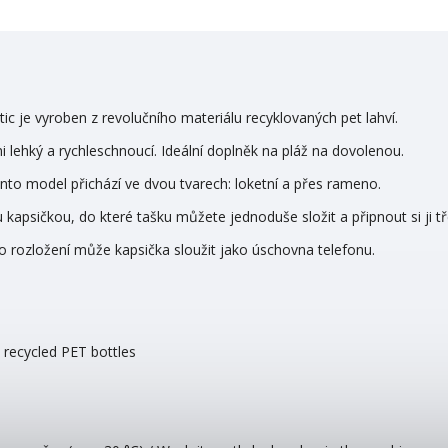
ic je vyroben z revolučního materiálu recyklovaných pet lahví.
mi lehký a rychleschnoucí. Ideální doplněk na pláž na dovolenou.
nto model přichází ve dvou tvarech: loketní a přes rameno.
kapsičkou, do které tašku můžete jednoduše složit a připnout si ji t
o rozložení může kapsička sloužit jako úschovna telefonu.
 recycled PET bottles