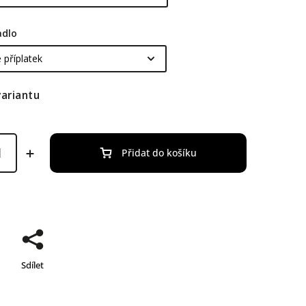
adlo
variantu
Přidat do košíku
Sdílet