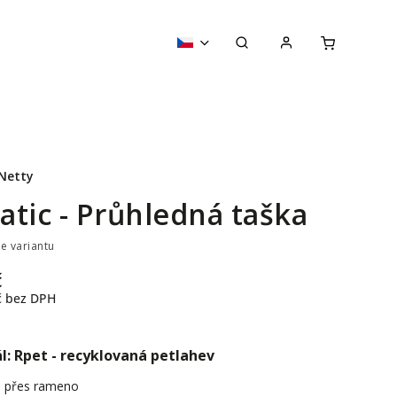
Netty
atic - Průhledná taška
te variantu
č
č
bez DPH
l: Rpet - recyklovaná petlahev
, přes rameno