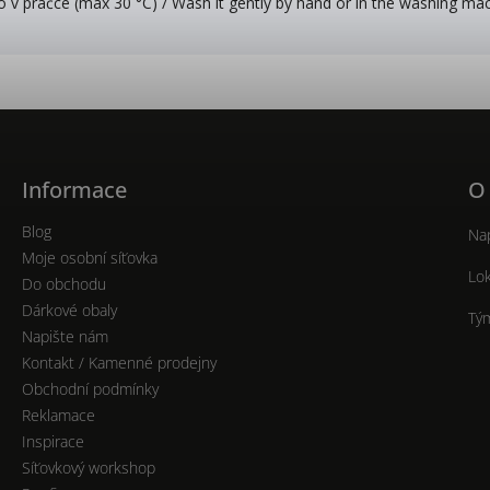
o v pračce (max 30 °C) / Wash it gently by hand or in the washing ma
Informace
O
Blog
Nap
Moje osobní síťovka
Lok
Do obchodu
Dárkové obaly
Tý
Napište nám
Kontakt / Kamenné prodejny
Obchodní podmínky
Reklamace
Inspirace
Síťovkový workshop