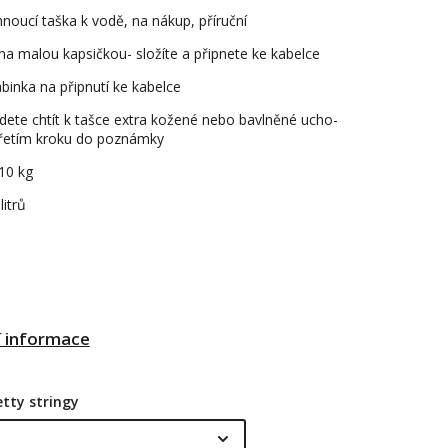
noucí taška k vodě, na nákup, příruční
na malou kapsičkou- složíte a připnete ke kabelce
binka na připnutí ke kabelce
ete chtít k tašce extra kožené nebo bavlněné ucho-
třetím kroku do poznámky
10 kg
litrů
í informace
tty stringy