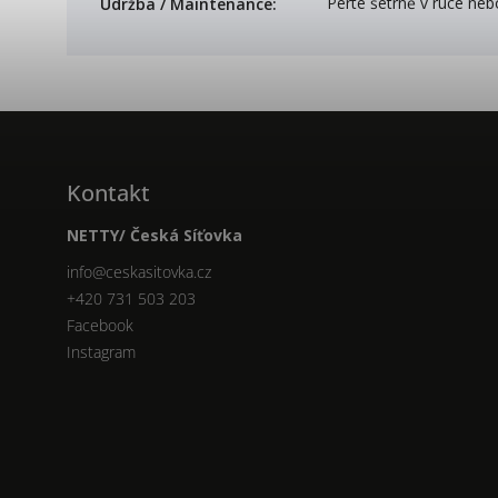
Perte šetrně v ruce neb
Údržba / Maintenance
:
Kontakt
NETTY/ Česká Síťovka
info
@
ceskasitovka.cz
+420 731 503 203
Facebook
Instagram