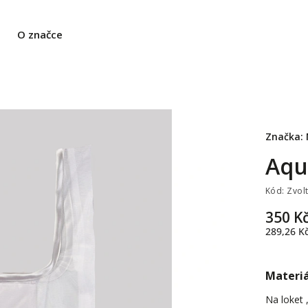
O značce
Značka:
Aqu
Kód:
Zvol
350 K
289,26 K
Materiá
Na loket 