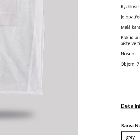
Rychlosch
Je opatře
Malá kara
Pokud bud
pište ve 
Nosnost 
Objem: 7 
Detailn
Barva Ne