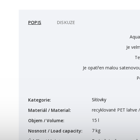
POPIS
DISKUZE
Aquat
Je vel
Te
Je opatřen malou satenovou 
P
Síťovky
Kategorie
:
recyklované PET lahve /
Materiál / Material
:
15 l
Objem / Volume
:
7 kg
Nosnost / Load capacity
: