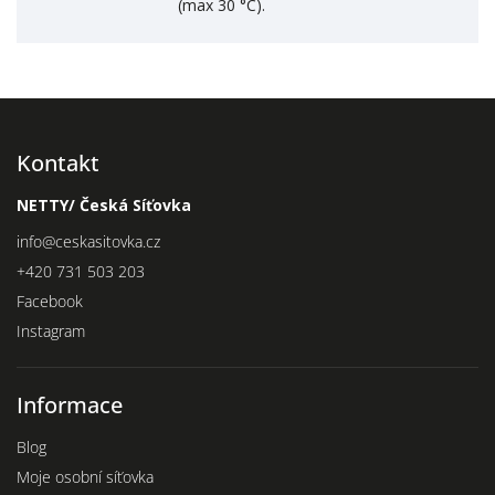
(max 30 °C).
Kontakt
NETTY/ Česká Síťovka
info
@
ceskasitovka.cz
+420 731 503 203
Facebook
Instagram
Informace
Blog
Moje osobní síťovka