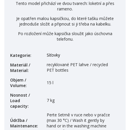
Tento model přichází ve dvou tvarech: loketní a přes
rameno.
Je opatřen malou kapsičkou, do které tašku můžete
jednoduše složit a připnout si ji třeba na kabelku.
Po rozložení může kapsička sloužit jako úschovna
telefonu.
Síťovky
Kategorie
:
recyklované PET lahve / recycled
Materiál /
PET bottles
Material
:
Objem /
15 l
Volume
:
Nosnost /
7 kg
Load
capacity
:
Perte šetrně v ruce nebo v pračce
Údržba /
(max 30 °C) / Wash it gently by
Maintenance
:
hand or in the washing machine